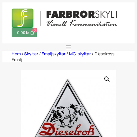
Hoppa
till
innehåll
0
0,00 kr
Hem
/
Skyltar
/
Emaljskyltar
/
MC-skyltar
/ Dieselross
Emalj