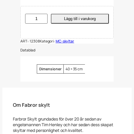
D
Lägg till i varukorg
i
e
s
e
ART::
12308
Kategori:
MC-skyltar
l
r
Datablad
o
s
s
E
Attribut
Värde
Dimensioner
40 × 35 cm
m
a
l
j
m
ä
n
Om Fabror skylt
g
d
Farbror Skylt grundades för över 20 år sedan av
engelsmannen Tim Henley och har sedan dess skapat
skyltar med personlighet och kvalitet.