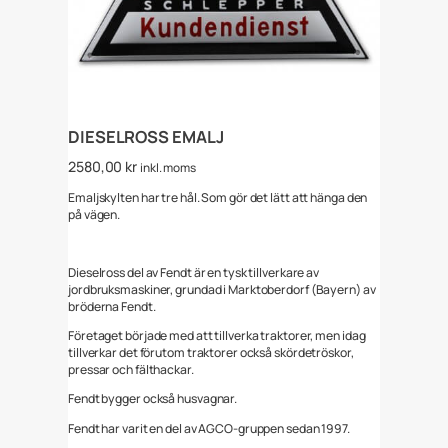
DIESELROSS EMALJ
2580,00
kr
inkl. moms
Emaljskylten har tre hål. Som gör det lätt att hänga den
på vägen.
Dieselross del av Fendt är en tysk tillverkare av
jordbruksmaskiner, grundad i Marktoberdorf (Bayern) av
bröderna Fendt.
Företaget började med att tillverka traktorer, men idag
tillverkar det förutom traktorer också skördetröskor,
pressar och fälthackar.
Fendt bygger också husvagnar.
Fendt har varit en del av AGCO-gruppen sedan 1997.