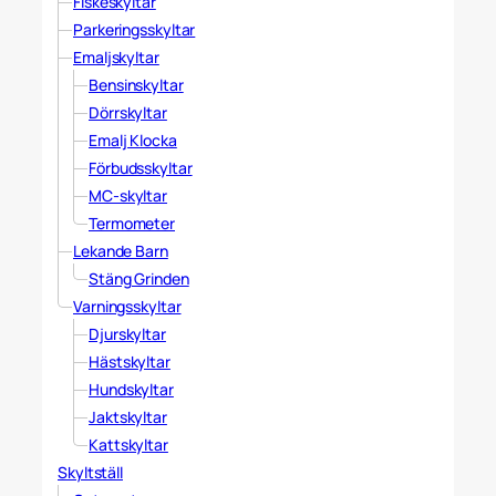
Fiskeskyltar
Parkeringsskyltar
Emaljskyltar
Bensinskyltar
Dörrskyltar
Emalj Klocka
Förbudsskyltar
MC-skyltar
Termometer
Lekande Barn
Stäng Grinden
Varningsskyltar
Djurskyltar
Hästskyltar
Hundskyltar
Jaktskyltar
Kattskyltar
Skyltställ