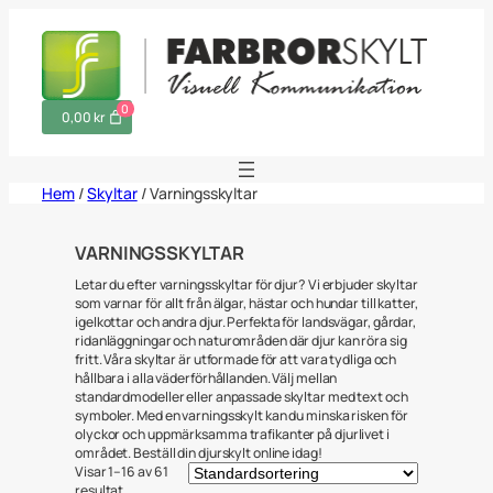
Hoppa
till
innehåll
0
0,00 kr
Hem
/
Skyltar
/ Varningsskyltar
VARNINGSSKYLTAR
Letar du efter varningsskyltar för djur? Vi erbjuder skyltar
som varnar för allt från älgar, hästar och hundar till katter,
igelkottar och andra djur. Perfekta för landsvägar, gårdar,
ridanläggningar och naturområden där djur kan röra sig
fritt. Våra skyltar är utformade för att vara tydliga och
hållbara i alla väderförhållanden. Välj mellan
standardmodeller eller anpassade skyltar med text och
symboler. Med en varningsskylt kan du minska risken för
olyckor och uppmärksamma trafikanter på djurlivet i
området. Beställ din djurskylt online idag!
Visar 1–16 av 61
resultat