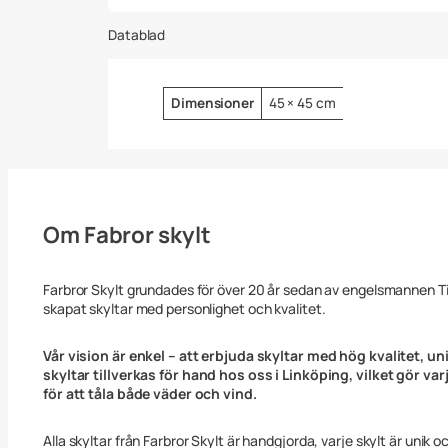
Datablad
Attribut
Värde
Dimensioner
45 × 45 cm
Om Fabror skylt
Farbror Skylt grundades för över 20 år sedan av engelsmannen 
skapat skyltar med personlighet och kvalitet.
Vår vision är enkel – att erbjuda skyltar med hög kvalitet, uni
skyltar tillverkas för hand hos oss i Linköping, vilket gör va
för att tåla både väder och vind.
Alla skyltar från Farbror Skylt är handgjorda, varje skylt är unik o