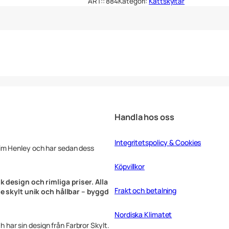
ART::
884
Kategori:
Kattskyltar
k
y
l
t
V
ä
r
d
e
f
u
l
Handla hos oss
l
K
a
Integritetspolicy & Cookies
Tim Henley och har sedan dess
t
t
Köpvillkor
u
t
k design och rimliga priser. Alla
a
Frakt och betalning
rje skylt unik och hållbar – byggd
n
T
Nordiska Klimatet
r
ch har sin design från Farbror Skylt.
a