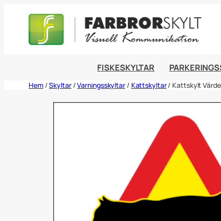
Hoppa
till
innehåll
FISKESKYLTAR
PARKERINGS
Hem
/
Skyltar
/
Varningsskyltar
/
Kattskyltar
/ Kattskylt Värde