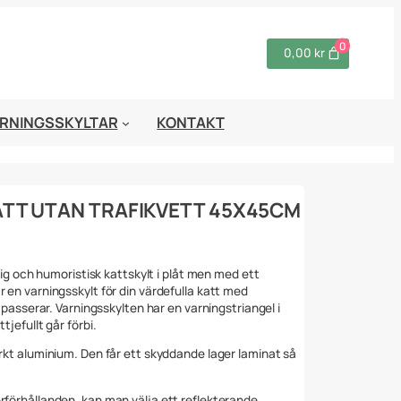
0
0,00 kr
RNINGSSKYLTAR
KONTAKT
ATT UTAN TRAFIKVETT 45X45CM
olig och humoristisk kattskylt i plåt men med ett
r en varningsskylt för din värdefulla katt med
e passerar. Varningsskylten har en varningstriangel i
tjefullt går förbi.
arkt aluminium. Den får ett skyddande lager laminat så
rförhållanden, kan man välja ett reflekterande