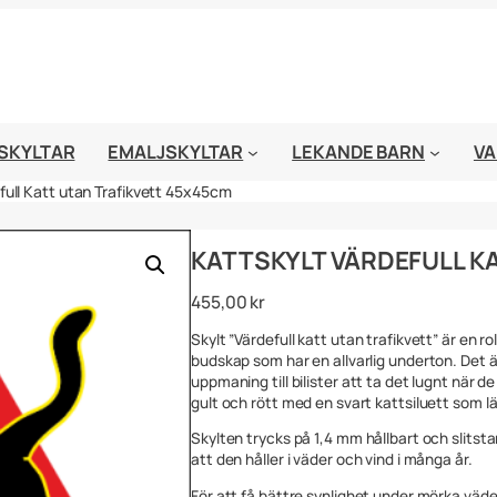
SKYLTAR
EMALJSKYLTAR
LEKANDE BARN
VA
full Katt utan Trafikvett 45x45cm
KATTSKYLT VÄRDEFULL K
455,00
kr
Skylt ”Värdefull katt utan trafikvett” är en r
budskap som har en allvarlig underton. Det ä
uppmaning till bilister att ta det lugnt när d
gult och rött med en svart kattsiluett som lät
Skylten trycks på 1,4 mm hållbart och slitst
att den håller i väder och vind i många år.
För att få bättre synlighet under mörka väde