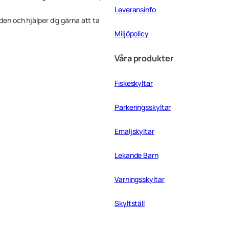
Leveransinfo
f
i
rden och hjälper dig gärna att ta
k
Miljöpolicy
v
e
Våra produkter
t
t
4
Fiskeskyltar
5
x
4
Parkeringsskyltar
5
c
Emaljskyltar
m
m
ä
Lekande Barn
n
g
Varningsskyltar
d
Skyltställ