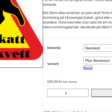
material.
Det finns olika varianter, en plan skylt finns
montering på till exempel staket, grind eller 
stabilare, finns med eller utan sats för att 
olika monteringssatser, beroende på vilken tj
Material
Variant
Rensa
455,00
kr
inkl. moms
K
a
t
t
s