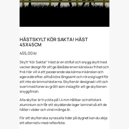
HÄSTSKYLT KÖR SAKTA! HÄST
45X45CM
455,00
kr
Skylt ”Kör Sakta!” Häst är en stilfull och snygg skylt med
vacker design för att ge åskådaren en känsla av frihet och
frid. Här vill vi att passerande ska känna in känslan och
agera därefter, alltså köra långsamt och röra sig lugnt för
att inte skrämma hästarna. Skylten är designad i vitt och
svart med toner av grått som inslag för att ge skylten en
snygg finish.
Alla skyltar är tryckta på 1,4 mm hållbar och slitstark
aluminium och får ett skyddande lager laminat så att de
håller i väder och vind i många år.
För att skylten ska synas alla tider på dygnet kan du välja
ett alternativ med reflexfolie.