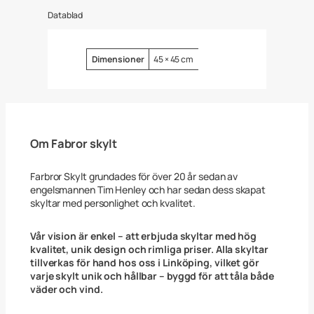
y
Datablad
l
t
K
ö
Attribut
Värde
Dimensioner
45 × 45 cm
r
S
a
k
t
a
!
Om Fabror skylt
H
ä
s
Farbror Skylt grundades för över 20 år sedan av
t
engelsmannen Tim Henley och har sedan dess skapat
4
skyltar med personlighet och kvalitet.
5
x
4
Vår vision är enkel – att erbjuda skyltar med hög
5
kvalitet, unik design och rimliga priser. Alla skyltar
c
tillverkas för hand hos oss i Linköping, vilket gör
m
varje skylt unik och hållbar – byggd för att tåla både
m
väder och vind.
ä
n