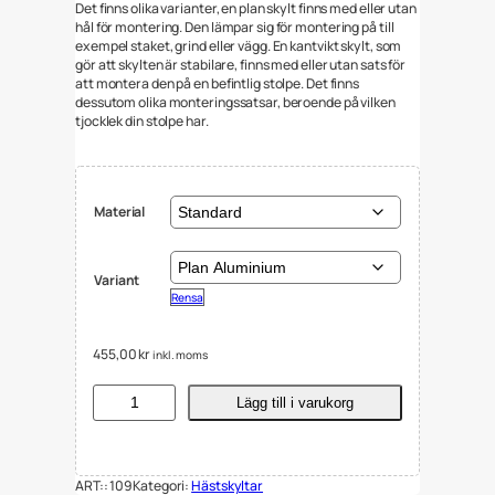
Det finns olika varianter, en plan skylt finns med eller utan
hål för montering. Den lämpar sig för montering på till
exempel staket, grind eller vägg. En kantvikt skylt, som
gör att skylten är stabilare, finns med eller utan sats för
att montera den på en befintlig stolpe. Det finns
dessutom olika monteringssatsar, beroende på vilken
tjocklek din stolpe har.
Material
Variant
Rensa
455,00
kr
inkl. moms
H
Lägg till i varukorg
ä
s
t
s
ART::
109
Kategori:
Hästskyltar
k