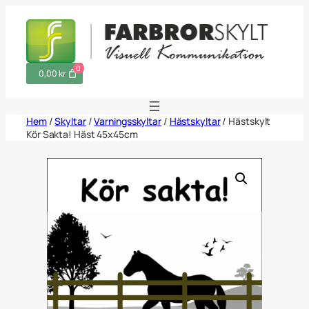
Hoppa
till
innehåll
0
0,00 kr
Hem
/
Skyltar
/
Varningsskyltar
/
Hästskyltar
/ Hästskylt
Kör Sakta! Häst 45x45cm