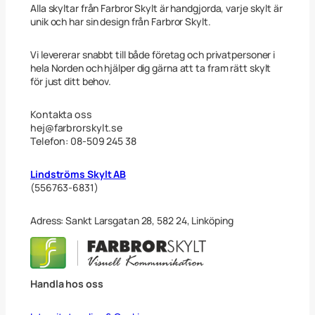
g
Alla skyltar från Farbror Skylt är handgjorda, varje skylt är
d
unik och har sin design från Farbror Skylt.
Vi levererar snabbt till både företag och privatpersoner i
hela Norden och hjälper dig gärna att ta fram rätt skylt
för just ditt behov.
Kontakta oss
hej@farbrorskylt.se
Telefon: 08-509 245 38
Lindströms Skylt AB
(556763-6831)
Adress: Sankt Larsgatan 28, 582 24, Linköping
Handla hos oss