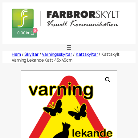
Hoppa
till
innehåll
0
0,00 kr
Hem
/
Skyltar
/
Varningsskyltar
/
Kattskyltar
/ Kattskylt
Varning Lekande Katt 45x45cm