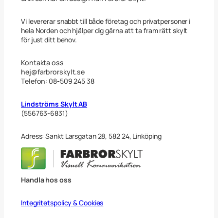
m
ä
n
Vi levererar snabbt till både företag och privatpersoner i
g
hela Norden och hjälper dig gärna att ta fram rätt skylt
d
för just ditt behov.
Kontakta oss
hej@farbrorskylt.se
Telefon: 08-509 245 38
Lindströms Skylt AB
(556763-6831)
Adress: Sankt Larsgatan 28, 582 24, Linköping
Handla hos oss
Integritetspolicy & Cookies