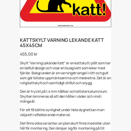
KATTSKYLT VARNING LEKANDE KATT
45X45CM
455,00
kr
Skylt ”Varning Lekande Katt” är en kattskylt i plåt som har
en lekfull design och visar en busig katt som leker med
fjärilar. Bakgrunden är en varningstriangel i rött och gult
som gör bilister uppmärksamma och medvetna. Det är en
rolig kattskylt och samtidigt stilfull och snygg.
Den är tryckt på 1,4 mm hållbar och slitstark aluminium.
Skylten lamineras så att den håller i väder och vind i
många år.
För att få bättre synlighet under hela dygnet kan man
välja ett reflekterande material.
Det finns olika varianter, en plan skylt finns med eller utan
hål för montering. Den lämpar sig för montering på till