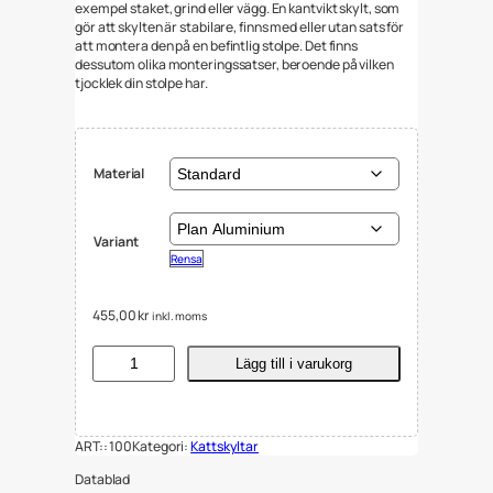
exempel staket, grind eller vägg. En kantvikt skylt, som
gör att skylten är stabilare, finns med eller utan sats för
att montera den på en befintlig stolpe. Det finns
dessutom olika monteringssatser, beroende på vilken
tjocklek din stolpe har.
Material
Variant
Rensa
455,00
kr
inkl. moms
K
Lägg till i varukorg
a
t
t
s
ART::
100
Kategori:
Kattskyltar
k
y
Datablad
l