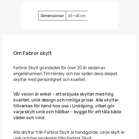
t
V
a
Attribut
Värde
Dimensioner
45 × 45 cm
r
n
i
n
g
L
e
Om Fabror skylt
k
a
n
Farbror Skylt grundades för över 20 år sedan av
d
engelsmannen Tim Henley och har sedan dess skapat
e
skyltar med personlighet och kvalitet.
K
a
t
Vår vision är enkel – att erbjuda skyltar med hög
t
kvalitet, unik design och rimliga priser. Alla skyltar
4
tillverkas för hand hos oss i Linköping, vilket gör
5
varje skylt unik och hållbar – byggd för att tåla både
x
väder och vind.
4
5
c
Alla skyltar från Farbror Skylt är handgjorda, varje skylt är
m
unik och har sin design från Farbror Skylt.