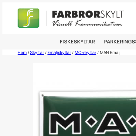
Hoppa
till
innehåll
FISKESKYLTAR
PARKERINGS
Hem
/
Skyltar
/
Emaljskyltar
/
MC-skyltar
/ MAN Emalj