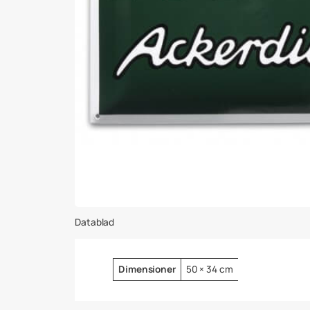
Datablad
Attribut
Värde
Dimensioner
50 × 34 cm