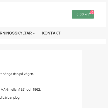
0
0,00 kr
RNINGSSKYLTAR
KONTAKT
att hänga den på vägen.
v MAN mellan 1921 och 1962.
d bärbar plog.
.