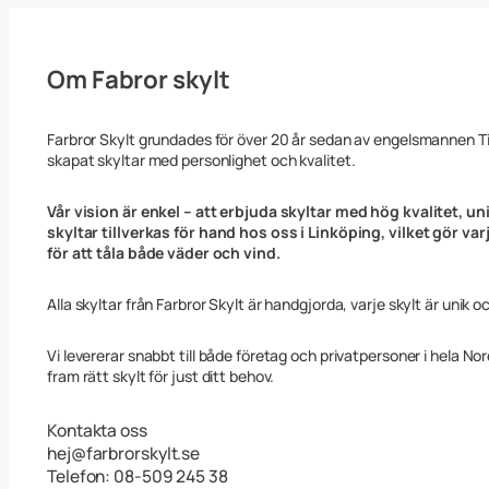
Om Fabror skylt
Farbror Skylt grundades för över 20 år sedan av engelsmannen 
skapat skyltar med personlighet och kvalitet.
Vår vision är enkel – att erbjuda skyltar med hög kvalitet, uni
skyltar tillverkas för hand hos oss i Linköping, vilket gör va
för att tåla både väder och vind.
Alla skyltar från Farbror Skylt är handgjorda, varje skylt är unik o
Vi levererar snabbt till både företag och privatpersoner i hela No
fram rätt skylt för just ditt behov.
Kontakta oss
hej@farbrorskylt.se
Telefon: 08-509 245 38