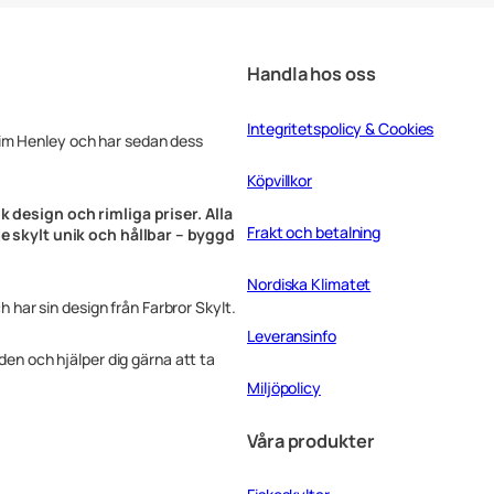
Handla hos oss
Integritetspolicy & Cookies
Tim Henley och har sedan dess
Köpvillkor
k design och rimliga priser. Alla
Frakt och betalning
rje skylt unik och hållbar – byggd
Nordiska Klimatet
ch har sin design från Farbror Skylt.
Leveransinfo
rden och hjälper dig gärna att ta
Miljöpolicy
Våra produkter