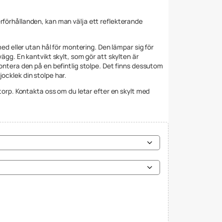
rförhållanden, kan man välja ett reflekterande
 med eller utan hål för montering. Den lämpar sig för
vägg. En kantvikt skylt, som gör att skylten är
montera den på en befintlig stolpe. Det finns dessutom
ocklek din stolpe har.
antorp. Kontakta oss om du letar efter en skylt med