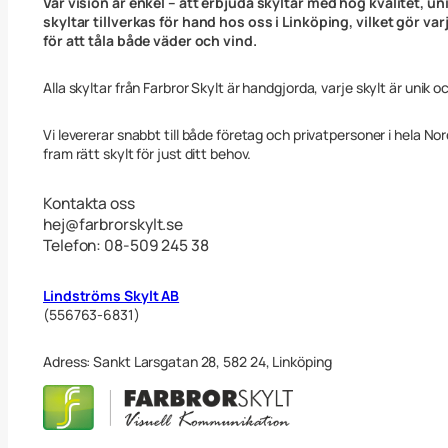
Vår vision är enkel – att erbjuda skyltar med hög kvalitet, uni
skyltar tillverkas för hand hos oss i Linköping, vilket gör va
för att tåla både väder och vind.
Alla skyltar från Farbror Skylt är handgjorda, varje skylt är unik o
Vi levererar snabbt till både företag och privatpersoner i hela No
fram rätt skylt för just ditt behov.
Kontakta oss
hej@farbrorskylt.se
Telefon: 08-509 245 38
Lindströms Skylt AB
(556763-6831)
Adress: Sankt Larsgatan 28, 582 24, Linköping