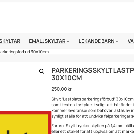
SKYLTAR
EMALJSKYLTAR
LEKANDE BARN
VA
 parkeringsförbud 30x10cm
PARKERINGSSKYLT LAST
30X10CM
250,00
kr
Skylt ”Lastplats parkeringsförbud” 30x10cm
samt texten Lastplats tydligt att här är det i
kommer leveranser som behöver lastas av in
synligt ställe för att undvika felparkeringar
Farbror Skylt trycker skylten på 1,4 mm håll
eller ett staket för att upplysa om att marken