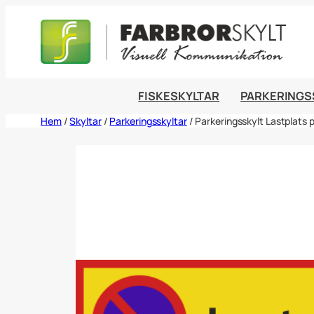
Hoppa
till
innehåll
FISKESKYLTAR
PARKERINGS
Hem
/
Skyltar
/
Parkeringsskyltar
/ Parkeringsskylt Lastplats