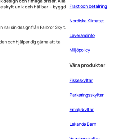
k design och rimliga priser. Alla
p
Frakt och betalning
rje skylt unik och hållbar – byggd
a
r
Nordiska Klimatet
k
ch har sin design från Farbror Skylt.
e
Leveransinfo
r
i
rden och hjälper dig gärna att ta
n
Miljöpolicy
g
s
Våra produkter
f
ö
r
Fiskeskyltar
b
u
d
Parkeringsskyltar
3
0
Emaljskyltar
x
1
0
Lekande Barn
c
m
Varningsskyltar