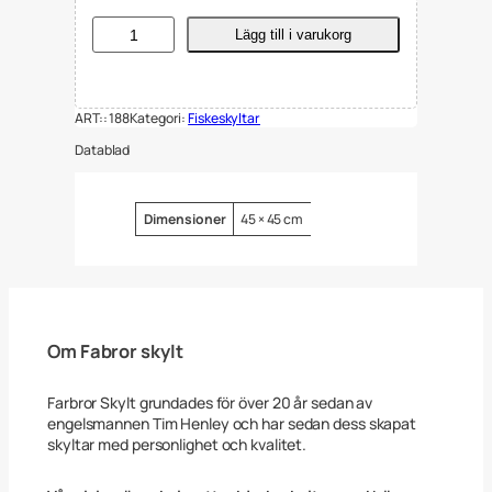
S
Lägg till i varukorg
k
y
l
t
ART::
188
Kategori:
Fiskeskyltar
A
l
Datablad
l
t
F
i
Attribut
Värde
Dimensioner
45 × 45 cm
s
k
e
F
ö
r
b
Om Fabror skylt
j
u
d
Farbror Skylt grundades för över 20 år sedan av
e
engelsmannen Tim Henley och har sedan dess skapat
t
skyltar med personlighet och kvalitet.
,
N
o