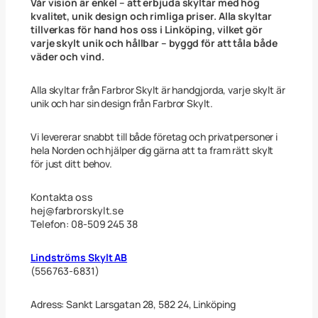
Vår vision är enkel – att erbjuda skyltar med hög
F
kvalitet, unik design och rimliga priser. Alla skyltar
i
tillverkas för hand hos oss i Linköping, vilket gör
s
varje skylt unik och hållbar – byggd för att tåla både
h
väder och vind.
i
n
g
Alla skyltar från Farbror Skylt är handgjorda, varje skylt är
A
unik och har sin design från Farbror Skylt.
l
l
o
Vi levererar snabbt till både företag och privatpersoner i
w
hela Norden och hjälper dig gärna att ta fram rätt skylt
e
för just ditt behov.
d
B
l
Kontakta oss
å
hej@farbrorskylt.se
m
Telefon: 08-509 245 38
e
d
G
Lindströms Skylt AB
u
(556763-6831)
l
4
5
Adress: Sankt Larsgatan 28, 582 24, Linköping
x