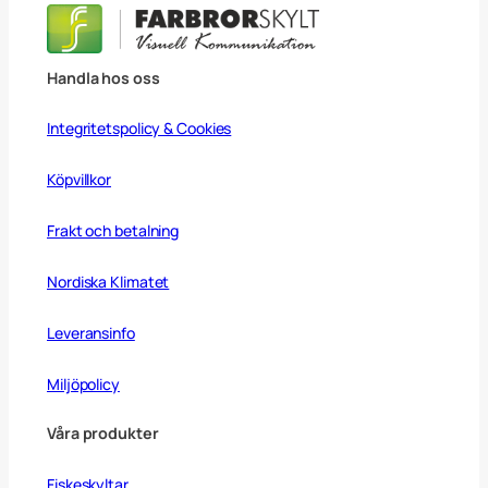
4
5
c
m
Handla hos oss
m
ä
n
Integritetspolicy & Cookies
g
d
Köpvillkor
Frakt och betalning
Nordiska Klimatet
Leveransinfo
Miljöpolicy
Våra produkter
Fiskeskyltar