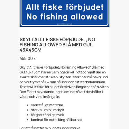
SKYLT ALLT FISKE FÖRBJUDET, NO
FISHING ALLOWED BLÅ MED GUL
45X45CM
455,00
kr
Skylt ”Allt Fiske Förbjudet, No Fishing Allowed” Blå med
Gul 45x45cm har en varningscirkel i rött och gult där en
svart fisk är överstruken. Skylten i stort har blå bakgrund
och är tryckt på 1,4 mm hållbar och slitstark aluminium.
Texten Allt fiske förbjudet är skriven längst ner på skylten.
Den får ett skyddande lager laminat så att den håller i
väder och vind i många år.
vädertåligt material
stark aluminiumskylt
färgbeständigt tryck
laminat för extra lång hållbarhet
För att få bättre synlighet under mörka