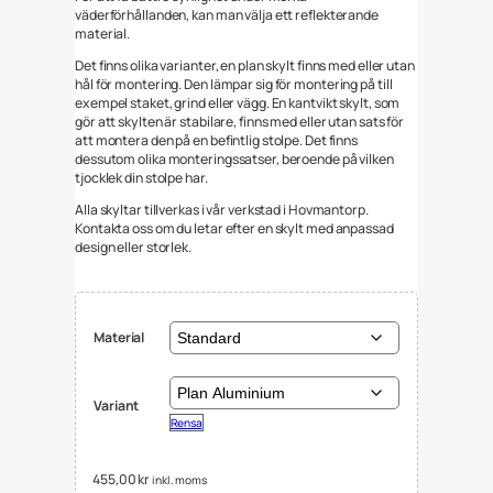
väderförhållanden, kan man välja ett reflekterande
material.
Det finns olika varianter, en plan skylt finns med eller utan
hål för montering. Den lämpar sig för montering på till
exempel staket, grind eller vägg. En kantvikt skylt, som
gör att skylten är stabilare, finns med eller utan sats för
att montera den på en befintlig stolpe. Det finns
dessutom olika monteringssatser, beroende på vilken
tjocklek din stolpe har.
Alla skyltar tillverkas i vår verkstad i Hovmantorp.
Kontakta oss om du letar efter en skylt med anpassad
design eller storlek.
Material
Variant
Rensa
455,00
kr
inkl. moms