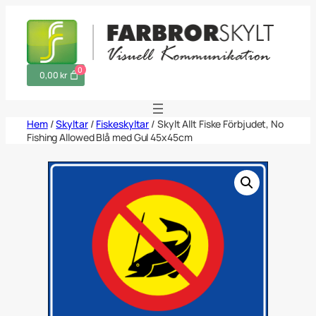
Hoppa
till
innehåll
0
0,00 kr
Hem
/
Skyltar
/
Fiskeskyltar
/ Skylt Allt Fiske Förbjudet, No
Fishing Allowed Blå med Gul 45x45cm