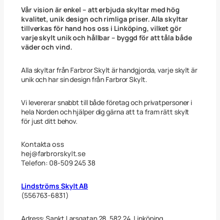
o
Vår vision är enkel – att erbjuda skyltar med hög
F
kvalitet, unik design och rimliga priser. Alla skyltar
i
tillverkas för hand hos oss i Linköping, vilket gör
s
varje skylt unik och hållbar – byggd för att tåla både
h
väder och vind.
i
n
g
Alla skyltar från Farbror Skylt är handgjorda, varje skylt är
A
unik och har sin design från Farbror Skylt.
l
l
o
Vi levererar snabbt till både företag och privatpersoner i
w
hela Norden och hjälper dig gärna att ta fram rätt skylt
e
för just ditt behov.
d
V
i
Kontakta oss
t
hej@farbrorskylt.se
4
Telefon: 08-509 245 38
5
x
4
Lindströms Skylt AB
5
(556763-6831)
c
m
m
Adress: Sankt Larsgatan 28, 582 24, Linköping