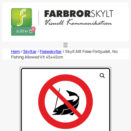
Hoppa
till
innehåll
0
0,00 kr
Hem
/
Skyltar
/
Fiskeskyltar
/ Skylt Allt Fiske Förbjudet, No
Fishing Allowed Vit 45x45cm