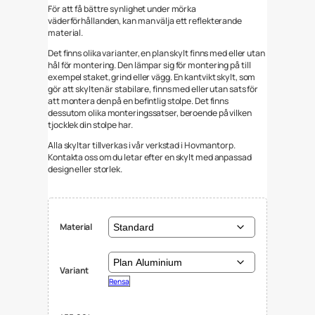
För att få bättre synlighet under mörka
väderförhållanden, kan man välja ett reflekterande
material.
Det finns olika varianter, en plan skylt finns med eller utan
hål för montering. Den lämpar sig för montering på till
exempel staket, grind eller vägg. En kantvikt skylt, som
gör att skylten är stabilare, finns med eller utan sats för
att montera den på en befintlig stolpe. Det finns
dessutom olika monteringssatser, beroende på vilken
tjocklek din stolpe har.
Alla skyltar tillverkas i vår verkstad i Hovmantorp.
Kontakta oss om du letar efter en skylt med anpassad
design eller storlek.
Material
Variant
Rensa