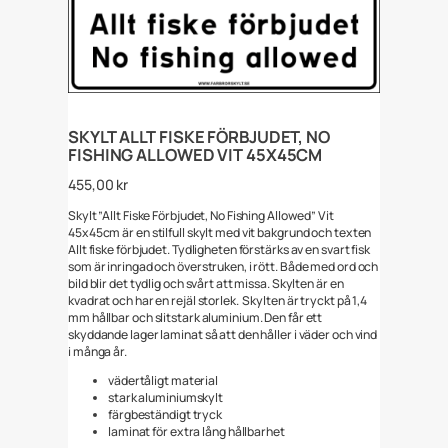
SKYLT ALLT FISKE FÖRBJUDET, NO
FISHING ALLOWED VIT 45X45CM
455,00
kr
Skylt ”Allt Fiske Förbjudet, No Fishing Allowed” Vit
45x45cm är en stilfull skylt med vit bakgrund och texten
Allt fiske förbjudet. Tydligheten förstärks av en svart fisk
som är inringad och överstruken, i rött. Både med ord och
bild blir det tydlig och svårt att missa. Skylten är en
kvadrat och har en rejäl storlek. Skylten är tryckt på 1,4
mm hållbar och slitstark aluminium. Den får ett
skyddande lager laminat så att den håller i väder och vind
i många år.
vädertåligt material
stark aluminiumskylt
färgbeständigt tryck
laminat för extra lång hållbarhet