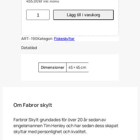
455,00
kr
inkl. moms
S
Lägg till i varukorg
k
y
l
t
ART::
190
Kategori:
Fiskeskyltar
A
l
Datablad
l
t
F
i
Attribut
Värde
Dimensioner
45 × 45 cm
s
k
e
F
ö
r
b
Om Fabror skylt
j
u
d
Farbror Skylt grundades för över 20 år sedan av
e
engelsmannen Tim Henley och har sedan dess skapat
t
skyltar med personlighet och kvalitet.
,
N