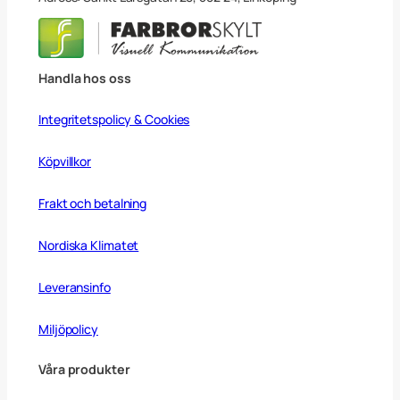
ä
n
g
d
Handla hos oss
Integritetspolicy & Cookies
Köpvillkor
Frakt och betalning
Nordiska Klimatet
Leveransinfo
Miljöpolicy
Våra produkter