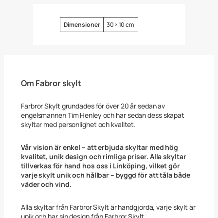
v
a
t
Attribut
Värde
Dimensioner
30 × 10 cm
P
a
r
k
e
r
i
Om Fabror skylt
n
g
p
Farbror Skylt grundades för över 20 år sedan av
l
engelsmannen Tim Henley och har sedan dess skapat
a
skyltar med personlighet och kvalitet.
t
s
s
Vår vision är enkel – att erbjuda skyltar med hög
k
kvalitet, unik design och rimliga priser. Alla skyltar
y
tillverkas för hand hos oss i Linköping, vilket gör
l
varje skylt unik och hållbar – byggd för att tåla både
t
väder och vind.
m
e
d
Alla skyltar från Farbror Skylt är handgjorda, varje skylt är
n
unik och har sin design från Farbror Skylt.