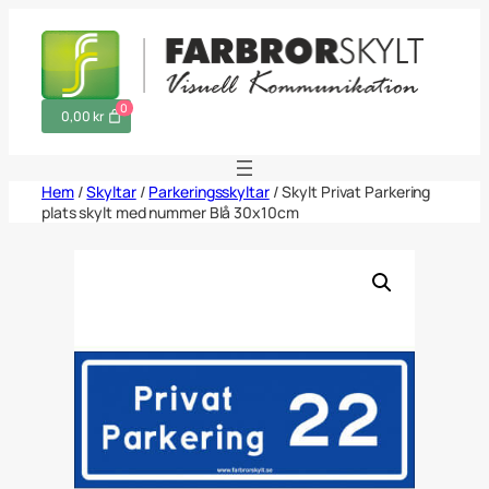
Hoppa
till
innehåll
0
0,00 kr
Hem
/
Skyltar
/
Parkeringsskyltar
/ Skylt Privat Parkering
plats skylt med nummer Blå 30x10cm