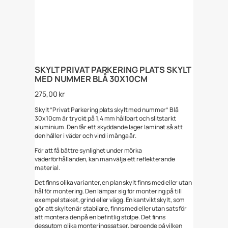
SKYLT PRIVAT PARKERING PLATS SKYLT
MED NUMMER BLÅ 30X10CM
275,00
kr
Skylt ”Privat Parkering plats skylt med nummer” Blå
30x10cm är tryckt på 1,4 mm hållbart och slitstarkt
aluminium. Den får ett skyddande lager laminat så att
den håller i väder och vind i många år.
För att få bättre synlighet under mörka
väderförhållanden, kan man välja ett reflekterande
material.
Det finns olika varianter, en plan skylt finns med eller utan
hål för montering. Den lämpar sig för montering på till
exempel staket, grind eller vägg. En kantvikt skylt, som
gör att skylten är stabilare, finns med eller utan sats för
att montera den på en befintlig stolpe. Det finns
dessutom olika monteringssatser, beroende på vilken