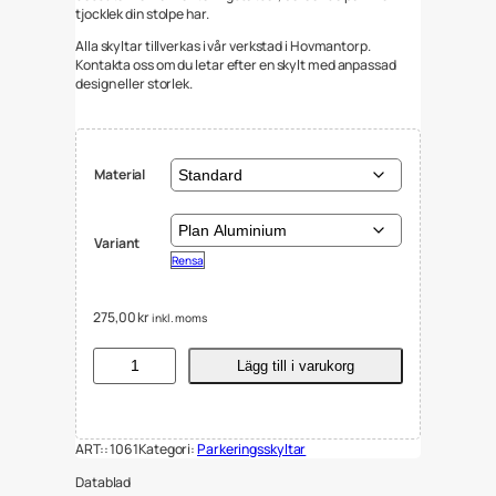
tjocklek din stolpe har.
Alla skyltar tillverkas i vår verkstad i Hovmantorp.
Kontakta oss om du letar efter en skylt med anpassad
design eller storlek.
Material
Variant
Rensa
275,00
kr
inkl. moms
S
Lägg till i varukorg
k
y
l
t
ART::
1061
Kategori:
Parkeringsskyltar
P
r
Datablad
i