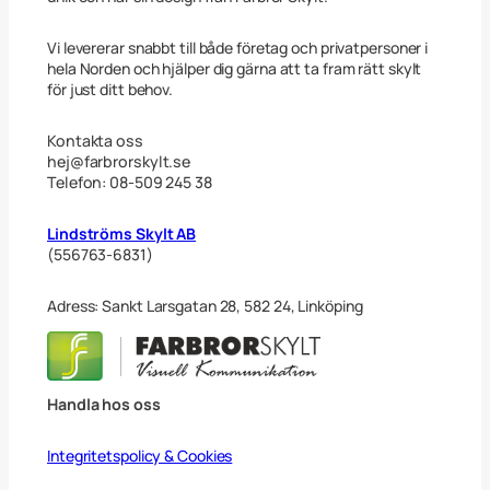
u
m
m
Vi levererar snabbt till både företag och privatpersoner i
e
hela Norden och hjälper dig gärna att ta fram rätt skylt
r
för just ditt behov.
B
l
å
Kontakta oss
3
hej@farbrorskylt.se
0
Telefon: 08-509 245 38
x
1
0
Lindströms Skylt AB
c
(556763-6831)
m
m
ä
Adress: Sankt Larsgatan 28, 582 24, Linköping
n
g
d
Handla hos oss
Integritetspolicy & Cookies