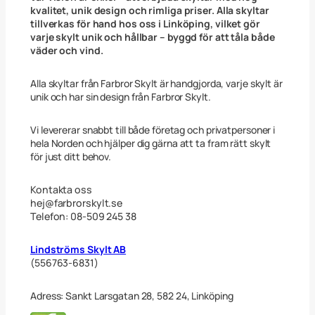
n
kvalitet, unik design och rimliga priser. Alla skyltar
P
tillverkas för hand hos oss i Linköping, vilket gör
o
varje skylt unik och hållbar – byggd för att tåla både
j
väder och vind.
k
e
2
Alla skyltar från Farbror Skylt är handgjorda, varje skylt är
5
unik och har sin design från Farbror Skylt.
x
4
0
Vi levererar snabbt till både företag och privatpersoner i
c
hela Norden och hjälper dig gärna att ta fram rätt skylt
m
för just ditt behov.
m
ä
n
Kontakta oss
g
hej@farbrorskylt.se
d
Telefon: 08-509 245 38
Lindströms Skylt AB
(556763-6831)
Adress: Sankt Larsgatan 28, 582 24, Linköping