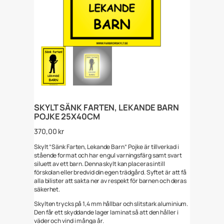
SKYLT SÄNK FARTEN, LEKANDE BARN
POJKE 25X40CM
370,00
kr
Skylt ”Sänk Farten, Lekande Barn” Pojke är tillverkad i
stående format och har en gul varningsfärg samt svart
siluett av ett barn. Denna skylt kan placeras intill
förskolan eller bredvid din egen trädgård. Syftet är att få
alla bilister att sakta ner av respekt för barnen och deras
säkerhet.
Skylten trycks på 1,4 mm hållbar och slitstark aluminium.
Den får ett skyddande lager laminat så att den håller i
väder och vind i många år.