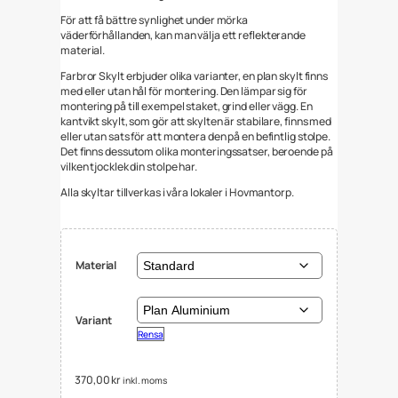
För att få bättre synlighet under mörka
väderförhållanden, kan man välja ett reflekterande
material.
Farbror Skylt erbjuder olika varianter, en plan skylt finns
med eller utan hål för montering. Den lämpar sig för
montering på till exempel staket, grind eller vägg. En
kantvikt skylt, som gör att skylten är stabilare, finns med
eller utan sats för att montera den på en befintlig stolpe.
Det finns dessutom olika monteringssatser, beroende på
vilken tjocklek din stolpe har.
Alla skyltar tillverkas i våra lokaler i Hovmantorp.
Material
Variant
Rensa
370,00
kr
inkl. moms