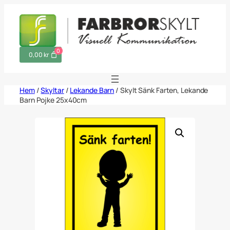
Hoppa
till
innehåll
0
0,00 kr
Hem
/
Skyltar
/
Lekande Barn
/ Skylt Sänk Farten, Lekande
Barn Pojke 25x40cm