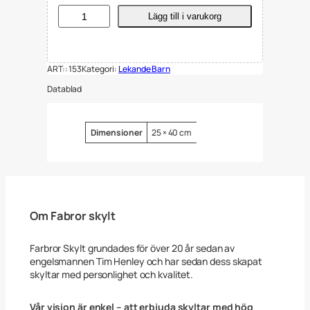
S
Lägg till i varukorg
k
y
l
t
ART::
153
Kategori:
Lekande Barn
S
ä
Datablad
n
k
F
a
Attribut
Värde
Dimensioner
25 × 40 cm
r
t
e
n
,
L
e
Om Fabror skylt
k
a
n
Farbror Skylt grundades för över 20 år sedan av
d
engelsmannen Tim Henley och har sedan dess skapat
e
skyltar med personlighet och kvalitet.
B
a
r
Vår vision är enkel – att erbjuda skyltar med hög