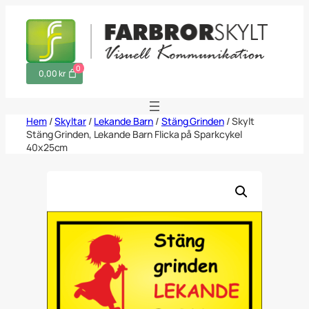
Hoppa
till
innehåll
0
0,00 kr
Hem
/
Skyltar
/
Lekande Barn
/
Stäng Grinden
/ Skylt
Stäng Grinden, Lekande Barn Flicka på Sparkcykel
40x25cm