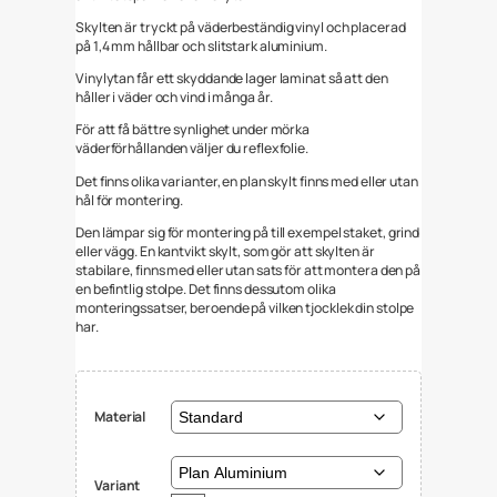
Skylten är tryckt på väderbeständig vinyl och placerad
på 1,4 mm hållbar och slitstark aluminium.
Vinylytan får ett skyddande lager laminat så att den
håller i väder och vind i många år.
För att få bättre synlighet under mörka
väderförhållanden väljer du reflexfolie.
Det finns olika varianter, en plan skylt finns med eller utan
hål för montering.
Den lämpar sig för montering på till exempel staket, grind
eller vägg. En kantvikt skylt, som gör att skylten är
stabilare, finns med eller utan sats för att montera den på
en befintlig stolpe. Det finns dessutom olika
monteringssatser, beroende på vilken tjocklek din stolpe
har.
Material
Variant