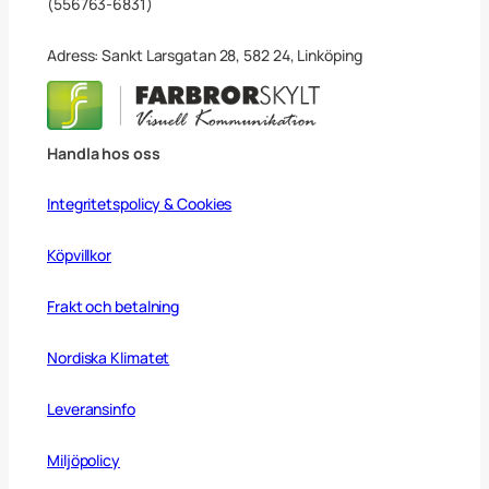
(556763-6831)
0
x
2
Adress: Sankt Larsgatan 28, 582 24, Linköping
5
c
m
m
ä
Handla hos oss
n
g
d
Integritetspolicy & Cookies
Köpvillkor
Frakt och betalning
Nordiska Klimatet
Leveransinfo
Miljöpolicy