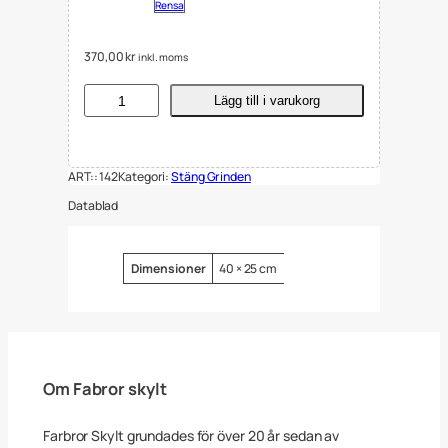
Rensa
370,00
kr
inkl. moms
S
Lägg till i varukorg
k
y
l
t
ART::
142
Kategori:
Stäng Grinden
S
t
Datablad
ä
n
g
G
Attribut
Värde
Dimensioner
40 × 25 cm
r
i
n
d
e
n
,
Om Fabror skylt
L
e
k
Farbror Skylt grundades för över 20 år sedan av