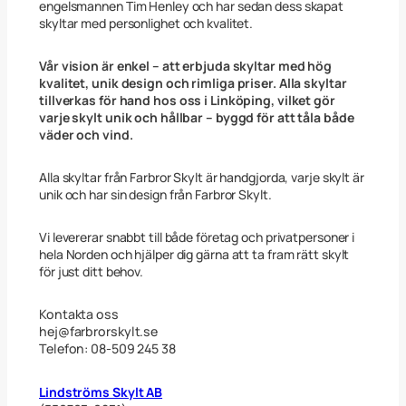
a
engelsmannen Tim Henley och har sedan dess skapat
n
skyltar med personlighet och kvalitet.
d
e
B
Vår vision är enkel – att erbjuda skyltar med hög
a
kvalitet, unik design och rimliga priser. Alla skyltar
r
tillverkas för hand hos oss i Linköping, vilket gör
n
varje skylt unik och hållbar – byggd för att tåla både
F
väder och vind.
l
i
c
Alla skyltar från Farbror Skylt är handgjorda, varje skylt är
k
unik och har sin design från Farbror Skylt.
a
p
å
Vi levererar snabbt till både företag och privatpersoner i
S
hela Norden och hjälper dig gärna att ta fram rätt skylt
p
för just ditt behov.
a
r
k
Kontakta oss
c
hej@farbrorskylt.se
y
Telefon: 08-509 245 38
k
e
l
Lindströms Skylt AB
4