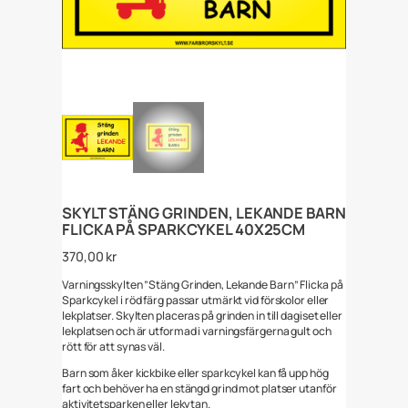
SKYLT STÄNG GRINDEN, LEKANDE BARN
FLICKA PÅ SPARKCYKEL 40X25CM
370,00
kr
Varningsskylten ”Stäng Grinden, Lekande Barn” Flicka på
Sparkcykel i röd färg passar utmärkt vid förskolor eller
lekplatser. Skylten placeras på grinden in till dagiset eller
lekplatsen och är utformad i varningsfärgerna gult och
rött för att synas väl.
Barn som åker kickbike eller sparkcykel kan få upp hög
fart och behöver ha en stängd grind mot platser utanför
aktivitetsparken eller lekytan.