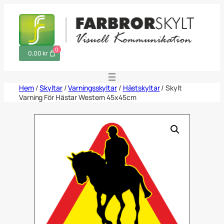
Hoppa
till
innehåll
0
0,00 kr
Hem
/
Skyltar
/
Varningsskyltar
/
Hästskyltar
/ Skylt
Varning För Hästar Western 45x45cm