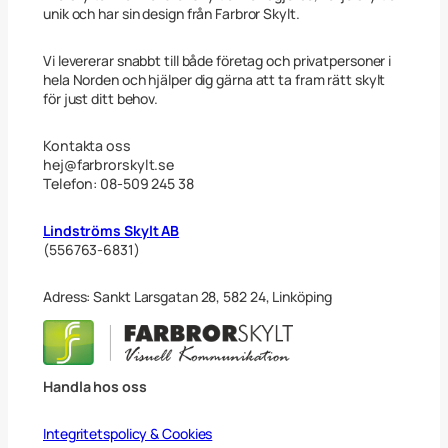
c
unik och har sin design från Farbror Skylt.
m
m
ä
Vi levererar snabbt till både företag och privatpersoner i
n
hela Norden och hjälper dig gärna att ta fram rätt skylt
g
för just ditt behov.
d
Kontakta oss
hej@farbrorskylt.se
Telefon: 08-509 245 38
Lindströms Skylt AB
(556763-6831)
Adress: Sankt Larsgatan 28, 582 24, Linköping
Handla hos oss
Integritetspolicy & Cookies