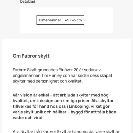
Datablad
r
n
i
n
Attribut
Värde
Dimensioner
45 × 45 cm
g
F
ö
r
H
ä
s
Om Fabror skylt
t
a
r
Farbror Skylt grundades för över 20 år sedan av
W
engelsmannen Tim Henley och har sedan dess skapat
e
skyltar med personlighet och kvalitet.
s
t
e
Vår vision är enkel – att erbjuda skyltar med hög
r
kvalitet, unik design och rimliga priser. Alla skyltar
n
tillverkas för hand hos oss i Linköping, vilket gör
4
varje skylt unik och hållbar – byggd för att tåla både
5
väder och vind.
x
4
5
Alla skyltar från Farbror Skylt är handgjorda, varje skylt är