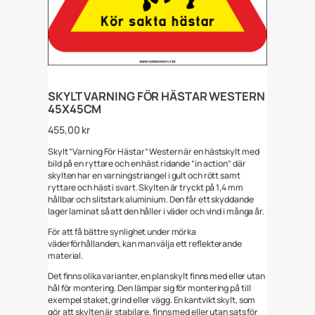
SKYLT VARNING FÖR HÄSTAR WESTERN
45X45CM
455,00
kr
Skylt ”Varning För Hästar” Western är en hästskylt med
bild på en ryttare och en häst ridande ”in action” där
skylten har en varningstriangel i gult och rött samt
ryttare och häst i svart. Skylten är tryckt på 1,4 mm
hållbar och slitstark aluminium. Den får ett skyddande
lager laminat så att den håller i väder och vind i många år.
För att få bättre synlighet under mörka
väderförhållanden, kan man välja ett reflekterande
material.
Det finns olika varianter, en plan skylt finns med eller utan
hål för montering. Den lämpar sig för montering på till
exempel staket, grind eller vägg. En kantvikt skylt, som
gör att skylten är stabilare, finns med eller utan sats för