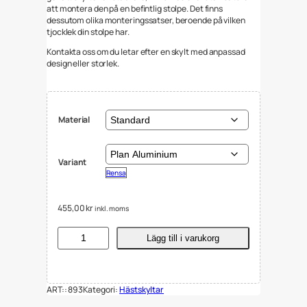
att montera den på en befintlig stolpe. Det finns
dessutom olika monteringssatser, beroende på vilken
tjocklek din stolpe har.
Kontakta oss om du letar efter en skylt med anpassad
design eller storlek.
Material
Variant
Rensa
455,00
kr
inkl. moms
S
Lägg till i varukorg
k
y
l
t
ART::
893
Kategori:
Hästskyltar
V
a