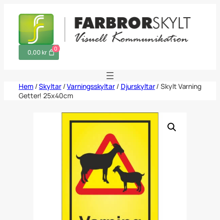
Hoppa
till
innehåll
0
0,00 kr
Hem
/
Skyltar
/
Varningsskyltar
/
Djurskyltar
/ Skylt Varning
Getter! 25x40cm