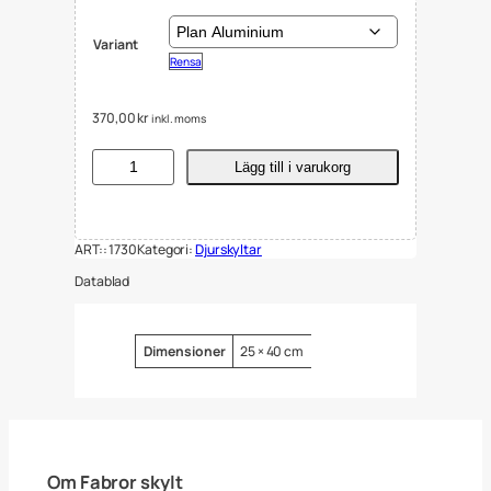
Variant
Rensa
370,00
kr
inkl. moms
S
Lägg till i varukorg
k
y
l
t
ART::
1730
Kategori:
Djurskyltar
V
a
Datablad
r
n
i
n
Attribut
Värde
Dimensioner
25 × 40 cm
g
G
e
t
t
e
r
Om Fabror skylt