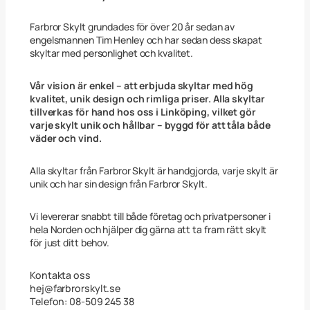
!
2
5
Farbror Skylt grundades för över 20 år sedan av
x
engelsmannen Tim Henley och har sedan dess skapat
4
skyltar med personlighet och kvalitet.
0
c
m
Vår vision är enkel – att erbjuda skyltar med hög
m
kvalitet, unik design och rimliga priser. Alla skyltar
ä
tillverkas för hand hos oss i Linköping, vilket gör
n
varje skylt unik och hållbar – byggd för att tåla både
g
väder och vind.
d
Alla skyltar från Farbror Skylt är handgjorda, varje skylt är
unik och har sin design från Farbror Skylt.
Vi levererar snabbt till både företag och privatpersoner i
hela Norden och hjälper dig gärna att ta fram rätt skylt
för just ditt behov.
Kontakta oss
hej@farbrorskylt.se
Telefon: 08-509 245 38