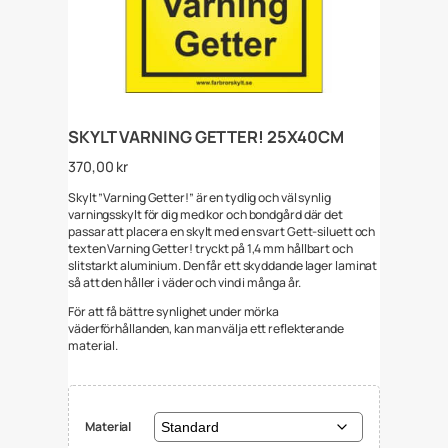
SKYLT VARNING GETTER! 25X40CM
370,00
kr
Skylt ”Varning Getter!” är en tydlig och väl synlig
varningsskylt för dig med kor och bondgård där det
passar att placera en skylt med en svart Gett-siluett och
texten Varning Getter! tryckt på 1,4 mm hållbart och
slitstarkt aluminium. Den får ett skyddande lager laminat
så att den håller i väder och vind i många år.
För att få bättre synlighet under mörka
väderförhållanden, kan man välja ett reflekterande
material.
Material