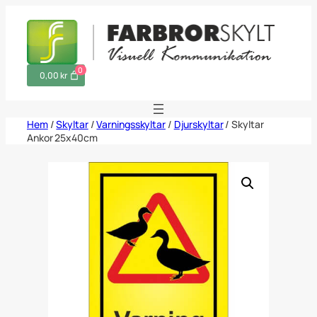
Hoppa
till
innehåll
0
0,00 kr
Hem
/
Skyltar
/
Varningsskyltar
/
Djurskyltar
/ Skyltar
Ankor 25x40cm