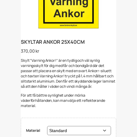
SKYLTAR ANKOR 25X40CM
370,00
kr
Skylt ”Varning Ankor!” är en tydlig och väl synlig
varningsskylt för dig med får och bondgård där det
passar att placera en skylt med en svart Ankorr-siluett
och texten Varning Ankor! tryckt på 1,4 mm hållbart och
slitstarkt aluminium. Den får ett skyddande lager laminat
så att den håller i väder och vind i många år.
För att få bättre synlighet under mörka
väderförhållanden, kan man välja ett reflekterande
material.
Material