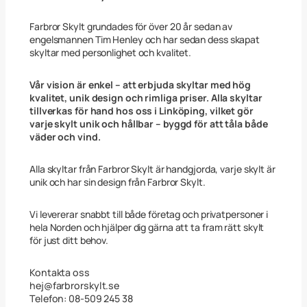
m
m
ä
Farbror Skylt grundades för över 20 år sedan av
n
engelsmannen Tim Henley och har sedan dess skapat
g
skyltar med personlighet och kvalitet.
d
Vår vision är enkel – att erbjuda skyltar med hög
kvalitet, unik design och rimliga priser. Alla skyltar
tillverkas för hand hos oss i Linköping, vilket gör
varje skylt unik och hållbar – byggd för att tåla både
väder och vind.
Alla skyltar från Farbror Skylt är handgjorda, varje skylt är
unik och har sin design från Farbror Skylt.
Vi levererar snabbt till både företag och privatpersoner i
hela Norden och hjälper dig gärna att ta fram rätt skylt
för just ditt behov.
Kontakta oss
hej@farbrorskylt.se
Telefon: 08-509 245 38