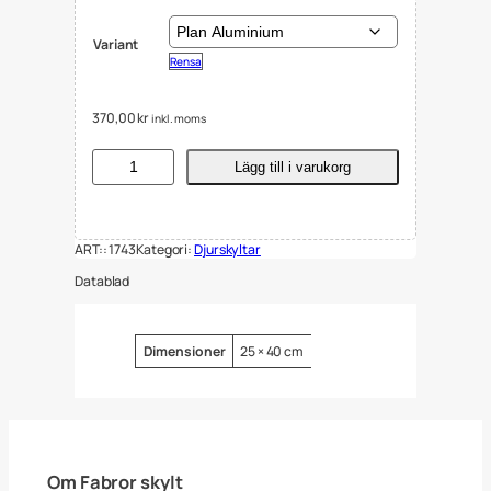
Variant
Rensa
370,00
kr
inkl. moms
S
Lägg till i varukorg
k
y
l
t
ART::
1743
Kategori:
Djurskyltar
a
r
Datablad
A
n
k
o
Attribut
Värde
Dimensioner
25 × 40 cm
r
2
5
x
4
0
c
Om Fabror skylt