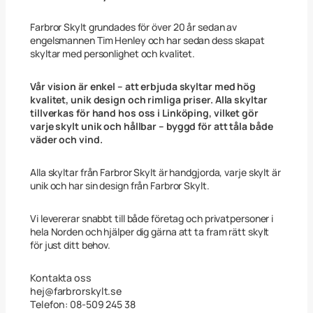
m
m
ä
Farbror Skylt grundades för över 20 år sedan av
n
engelsmannen Tim Henley och har sedan dess skapat
g
skyltar med personlighet och kvalitet.
d
Vår vision är enkel – att erbjuda skyltar med hög
kvalitet, unik design och rimliga priser. Alla skyltar
tillverkas för hand hos oss i Linköping, vilket gör
varje skylt unik och hållbar – byggd för att tåla både
väder och vind.
Alla skyltar från Farbror Skylt är handgjorda, varje skylt är
unik och har sin design från Farbror Skylt.
Vi levererar snabbt till både företag och privatpersoner i
hela Norden och hjälper dig gärna att ta fram rätt skylt
för just ditt behov.
Kontakta oss
hej@farbrorskylt.se
Telefon: 08-509 245 38