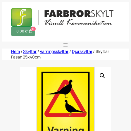
Hoppa
till
innehåll
0
0,00 kr
Hem
/
Skyltar
/
Varningsskyltar
/
Djurskyltar
/ Skyltar
Fasan 25x40cm