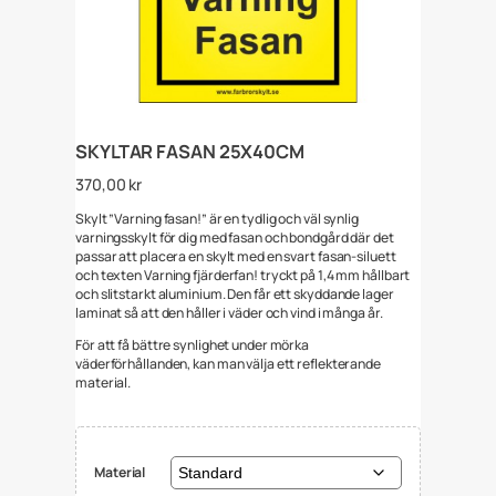
SKYLTAR FASAN 25X40CM
370,00
kr
Skylt ”Varning fasan!” är en tydlig och väl synlig
varningsskylt för dig med fasan och bondgård där det
passar att placera en skylt med en svart fasan-siluett
och texten Varning fjärderfan! tryckt på 1,4 mm hållbart
och slitstarkt aluminium. Den får ett skyddande lager
laminat så att den håller i väder och vind i många år.
För att få bättre synlighet under mörka
väderförhållanden, kan man välja ett reflekterande
material.
Material