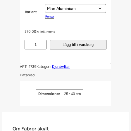
Variant
Rensa
370,00
kr
inkl. moms
S
Lägg till i varukorg
k
y
l
t
ART::
1739
Kategori:
Djurskyltar
a
r
Datablad
F
a
s
a
Attribut
Värde
Dimensioner
25 × 40 cm
n
2
5
x
4
0
c
Om Fabror skylt