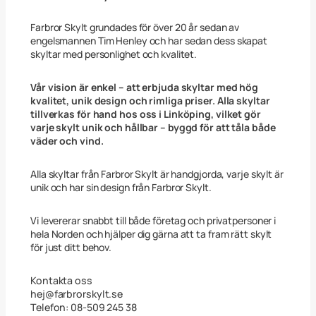
5
x
4
Farbror Skylt grundades för över 20 år sedan av
0
engelsmannen Tim Henley och har sedan dess skapat
c
skyltar med personlighet och kvalitet.
m
m
ä
Vår vision är enkel – att erbjuda skyltar med hög
n
kvalitet, unik design och rimliga priser. Alla skyltar
g
tillverkas för hand hos oss i Linköping, vilket gör
d
varje skylt unik och hållbar – byggd för att tåla både
väder och vind.
Alla skyltar från Farbror Skylt är handgjorda, varje skylt är
unik och har sin design från Farbror Skylt.
Vi levererar snabbt till både företag och privatpersoner i
hela Norden och hjälper dig gärna att ta fram rätt skylt
för just ditt behov.
Kontakta oss
hej@farbrorskylt.se
Telefon: 08-509 245 38