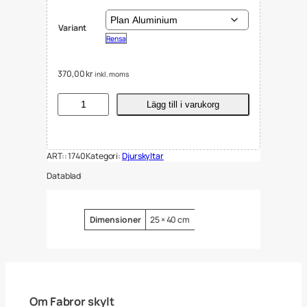
Variant
Rensa
370,00
kr
inkl. moms
S
Lägg till i varukorg
k
y
l
t
ART::
1740
Kategori:
Djurskyltar
a
r
Datablad
F
j
ä
r
Attribut
Värde
Dimensioner
25 × 40 cm
d
e
r
f
ä
n
2
Om Fabror skylt