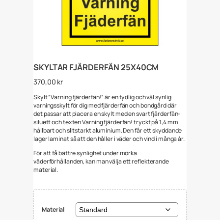
SKYLTAR FJÄRDERFÄN 25X40CM
370,00
kr
Skylt ”Varning fjärderfän!” är en tydlig och väl synlig
varningsskylt för dig med fjärderfän och bondgård där
det passar att placera en skylt med en svart fjärderfän-
siluett och texten Varning fjärderfän! tryckt på 1,4 mm
hållbart och slitstarkt aluminium. Den får ett skyddande
lager laminat så att den håller i väder och vind i många år.
För att få bättre synlighet under mörka
väderförhållanden, kan man välja ett reflekterande
material.
Material