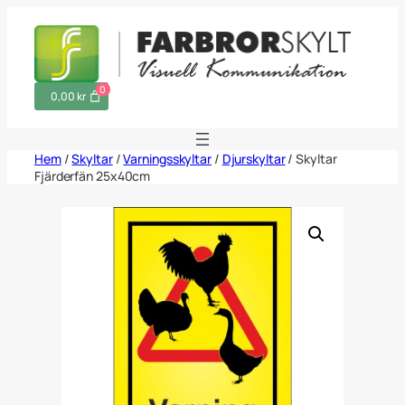
Hoppa
till
innehåll
0
0,00 kr
Hem
/
Skyltar
/
Varningsskyltar
/
Djurskyltar
/ Skyltar
Fjärderfän 25x40cm