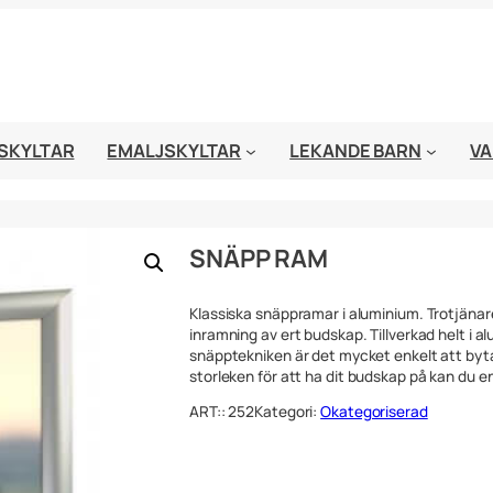
SKYLTAR
EMALJSKYLTAR
LEKANDE BARN
VA
SNÄPP RAM
Klassiska snäppramar i aluminium. Trotjäna
inramning av ert budskap. Tillverkad helt i al
snäpptekniken är det mycket enkelt att byt
storleken för att ha dit budskap på kan du enk
ART::
252
Kategori:
Okategoriserad