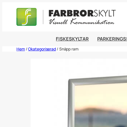
Hoppa
till
innehåll
FISKESKYLTAR
PARKERINGS
Hem
/
Okategoriserad
/ Snäpp ram