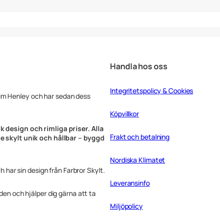
Handla hos oss
Integritetspolicy & Cookies
Tim Henley och har sedan dess
Köpvillkor
k design och rimliga priser. Alla
Frakt och betalning
rje skylt unik och hållbar – byggd
Nordiska Klimatet
ch har sin design från Farbror Skylt.
Leveransinfo
rden och hjälper dig gärna att ta
Miljöpolicy