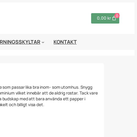
0
0,00 kr
RNINGSSKYLTAR
KONTAKT
re som passar lika bra inom- som utomhus. Snygg
uminium vilket innebär att de aldrig rostar. Tack vare
a budskap med att bara använda ett papper i
elt och billigt visa det.