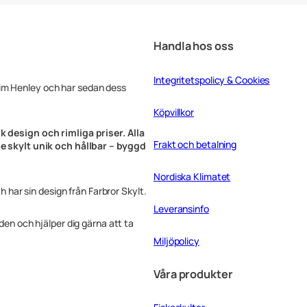
d
Handla hos oss
Integritetspolicy & Cookies
Tim Henley och har sedan dess
Köpvillkor
k design och rimliga priser. Alla
Frakt och betalning
rje skylt unik och hållbar – byggd
Nordiska Klimatet
ch har sin design från Farbror Skylt.
Leveransinfo
rden och hjälper dig gärna att ta
Miljöpolicy
Våra produkter