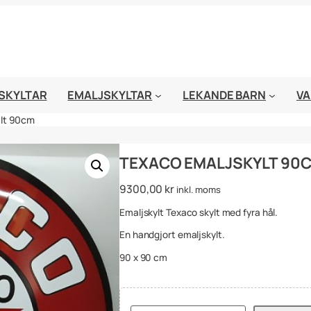
SKYLTAR
EMALJSKYLTAR
LEKANDE BARN
VA
ylt 90cm
TEXACO EMALJSKYLT 90
9300,00
kr
inkl. moms
Emaljskylt Texaco skylt med fyra hål.
En handgjort emaljskylt.
90 x 90 cm
T