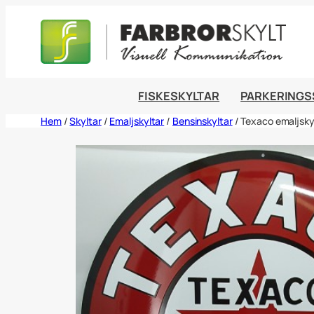
Hoppa
till
innehåll
FISKESKYLTAR
PARKERINGS
Hem
/
Skyltar
/
Emaljskyltar
/
Bensinskyltar
/ Texaco emaljsk