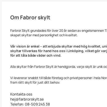
Om Fabror skylt
Farbror Skylt grundades för över 20 år sedan av engelsmannen 
skapat skyltar med personlighet och kvalitet.
Vår vision är enkel – att erbjuda skyltar med hög kvalitet, uni
skyltar tillverkas för hand hos oss i Linköping, vilket gör va
för att tåla både väder och vind.
Alla skyltar från Farbror Skylt är handgjorda, varje skylt är unik o
Vi levererar snabbt till både företag och privatpersoner i hela No
fram rätt skylt för just ditt behov.
Kontakta oss
hej@farbrorskylt.se
Telefon: 08-509 245 38