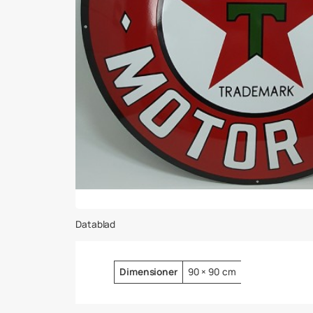
Datablad
Attribut
Värde
Dimensioner
90 × 90 cm